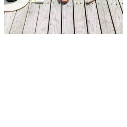
Deine Ideen für den nächsten Urlaub hören wir uns 
zunächst einmal genau an, bevor wir mit der 
Reiseberatung beginnen. Wir achten bei der 
Beratung auch auf Kleinigkeiten, die dir wichtig sind. 
Ob privater Transfer vor Ort, das vegane Frühstück 
morgens auf dem Balkon mit Blick aufs Meer, der 
Wellness-Bereich im Hotel, die Wasserrutsche für die 
Kleinen – Hela-Tours kümmert sich um alle Details, 
die deinen nächsten Urlaub genauso werden lassen, 
wie du es dir wünschst. Selbstverständlich haben wir 
dabei auch stets „das Formale“ im Blick: Unser 