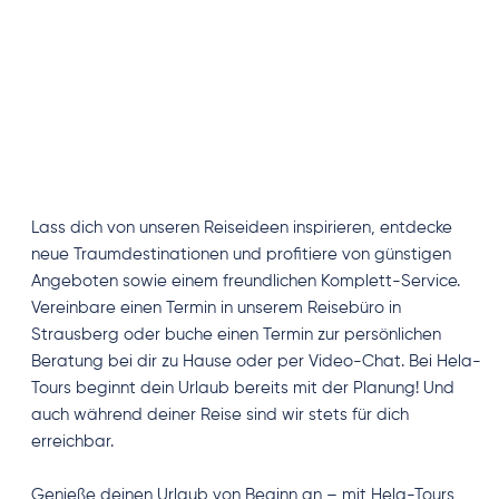
Reisebüro in Strausberg gibt dir nützliche Infos zu 
Einreisebestimmungen, Versicherungen, Online-
Check-ins und vielen weiteren Dingen mit an die 
Hand. So musst du tatsächlich nur noch eines 
machen: deinen Urlaub in vollen Zügen auskosten!
Lass dich von unseren Reiseideen inspirieren, entdecke 
neue Traumdestinationen und profitiere von günstigen 
Angeboten sowie einem freundlichen Komplett-Service. 
Vereinbare einen Termin in unserem Reisebüro in 
Strausberg oder buche einen Termin zur persönlichen 
Beratung bei dir zu Hause oder per Video-Chat. Bei Hela-
Tours beginnt dein Urlaub bereits mit der Planung! Und 
auch während deiner Reise sind wir stets für dich 
erreichbar.
Genieße deinen Urlaub von Beginn an – mit Hela-Tours, 